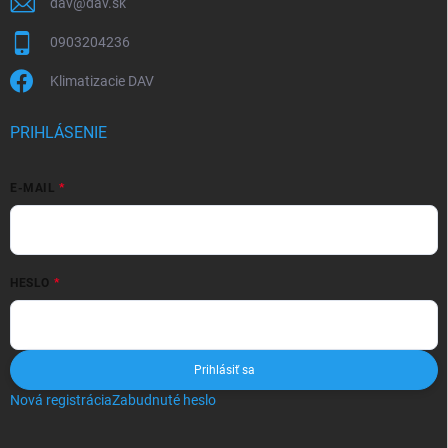
dav
@
dav.sk
0903204236
Klimatizacie DAV
PRIHLÁSENIE
E-MAIL
HESLO
Prihlásiť sa
Nová registrácia
Zabudnuté heslo