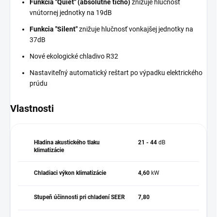
Funkcia "Quiet" (absolútne ticho)
znižuje hlučnosť
vnútornej jednotky na 19dB
Funkcia "Silent"
znižuje hlučnosť vonkajšej jednotky na
37dB
Nové ekologické chladivo R32
Nastaviteľný automatický reštart po výpadku elektrického
prúdu
Vlastnosti
Hladina akustického tlaku
21 - 44
dB
klimatizácie
Chladiaci výkon klimatizácie
4,60
kW
Stupeň účinnosti pri chladení SEER
7,80