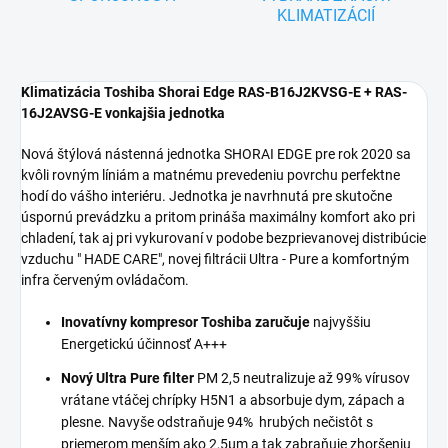
KLIMATIZÁCIÍ
Klimatizácia Toshiba Shorai Edge RAS-B16J2KVSG-E + RAS-
16J2AVSG-E vonkajšia jednotka
Nová štýlová nástenná jednotka SHORAI EDGE pre rok 2020 sa
kvôli rovným líniám a matnému prevedeniu povrchu perfektne
hodí do vášho interiéru. Jednotka je navrhnutá pre skutočne
úspornú prevádzku a pritom prináša maximálny komfort ako pri
chladení, tak aj pri vykurovaní v podobe bezprievanovej distribúcie
vzduchu " HADE CARE", novej filtrácii Ultra - Pure a komfortným
infra červeným ovládačom.
Inovatívny kompresor Toshiba zaručuje
najvyššiu
Energetickú účinnosť A+++
Nový Ultra Pure filter
PM 2,5 neutralizuje až 99% vírusov
vrátane vtáčej chrípky H5N1 a absorbuje dym, zápach a
plesne. Navyše odstraňuje 94% hrubých nečistôt s
priemerom menším ako 2,5
µm a tak zabraňuje zhoršeniu