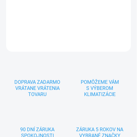
4,60 / 5,50 kW, Energetická trieda A+++ / A+++, vzduchový filter
Ultra-Pure a prachovým filtrom, infračervené diaľkové ovládanie,
vhodná pre miestnosti s rozlohou do 45m2
DETAILNÉ INFORMÁCIE
OPÝTAŤ SA
DOPRAVA ZADARMO
POMÔŽEME VÁM
VRÁTANE VRÁTENIA
S VÝBEROM
TOVARU
KLIMATIZÁCIE
90 DNÍ ZÁRUKA
ZÁRUKA 5 ROKOV NA
SPOKOJNOSTI
VYBRANÉ ZNAČKY