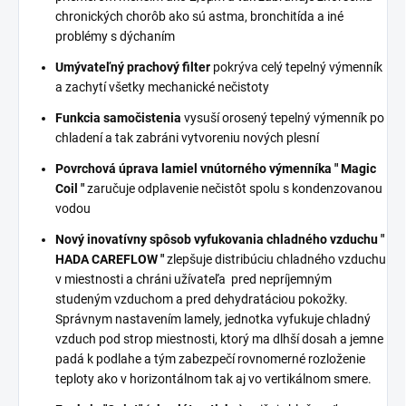
chronických chorôb ako sú astma, bronchitída a iné
problémy s dýchaním
Umývateľný prachový filter
pokrýva celý tepelný výmenník
a zachytí všetky mechanické nečistoty
Funkcia samočistenia
vysuší orosený tepelný výmenník po
chladení a tak zabráni vytvoreniu nových plesní
Povrchová úprava lamiel vnútorného výmenníka " Magic
Coil "
zaručuje odplavenie nečistôt spolu s kondenzovanou
vodou
Nový inovatívny spôsob vyfukovania chladného vzduchu "
HADA CAREFLOW "
zlepšuje distribúciu chladného vzduchu
v miestnosti a chráni užívateľa pred nepríjemným
studeným vzduchom a pred dehydratáciou pokožky.
Správnym nastavením lamely, jednotka vyfukuje chladný
vzduch pod strop miestnosti, ktorý ma dlhší dosah a jemne
padá k podlahe a tým zabezpečí rovnomerné rozloženie
teploty ako v horizontálnom tak aj vo vertikálnom smere.