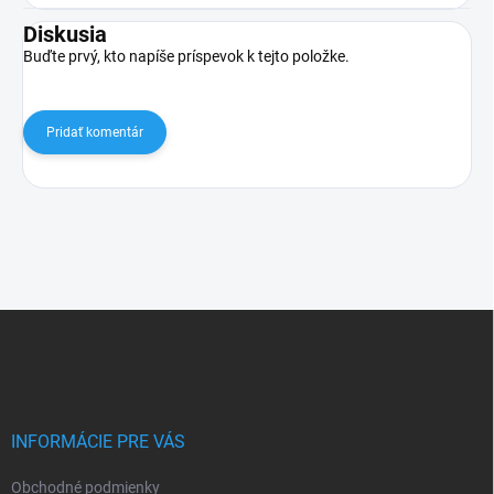
Diskusia
Buďte prvý, kto napíše príspevok k tejto položke.
Pridať komentár
Z
á
p
ä
t
i
INFORMÁCIE PRE VÁS
e
Obchodné podmienky