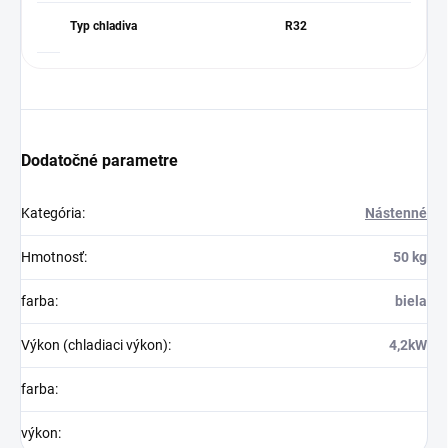
Typ chladiva
R32
Dodatočné parametre
Kategória
:
Nástenné
Hmotnosť
:
50 kg
farba
:
biela
Výkon (chladiaci výkon)
:
4,2kW
farba
:
výkon
: