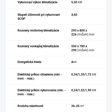
Vykurovací výkon klimatizácie
5,50
kW
Stupeň účinnosti pri vykurovaní
4,60
SCOP
Rozmery vnútornej klimatizácie
293 x 800 x
226
(VxŠxH) mm
Rozmery vonkajšej klimatizácie
550 x 780 x
290
(VxŠxH) mm
Energetická trieda
A++
Elektrický príkon chladenia (min. -
0,34/1,35/1,72
kW
nom. - max.)
Elektrický príkon vykurovania (min. -
0,24/1,52/1,90
kW
nom. - max.)
Rozloha miestnosti
36-45
m²