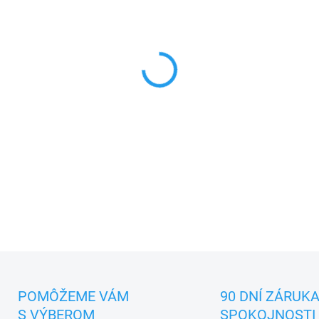
−
+
Inverter, 5 ročná záruka, Sma
vzduchu, ovládanie hlasom 
DETAILNÉ INFORMÁCIE
POMÔŽEME VÁM
90 DNÍ ZÁRUK
S VÝBEROM
SPOKOJNOSTI