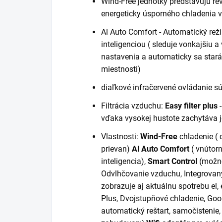
Wind-Free jednotky predstavujú re
energeticky úsporného chladenia 
Al Auto Comfort - Automatický rež
inteligenciou ( sleduje vonkajšiu a
nastavenia a automaticky sa star
miestnosti)
diaľkové infračervené ovládanie s
Filtrácia vzduchu:
Easy filter plus
vďaka vysokej hustote zachytáva 
Vlastnosti:
Wind-Free
chladenie ( 
prievan)
Al Auto Comfort
( vnútor
inteligencia),
Smart Control
(možno
Odvlhčovanie vzduchu, Integrovaný
zobrazuje aj aktuálnu spotrebu el, 
Plus, Dvojstupňové chladenie, Goo
automatický reštart, samočistenie, 