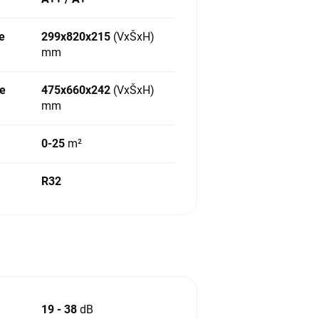
e
299x820x215
(VxŠxH)
mm
ie
475x660x242
(VxŠxH)
mm
0-25
m²
R32
19 - 38
dB