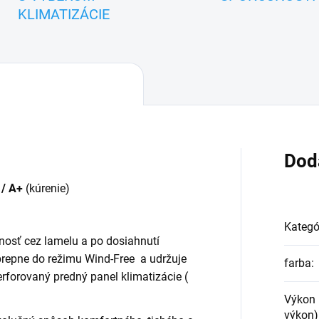
KLIMATIZÁCIE
Dod
)
/ A+
(kúrenie)
Kategó
tnosť cez lamelu a po dosiahnutí
prepne do režimu Wind-Free a udržuje
farba
:
erforovaný predný panel klimatizácie (
Výkon 
výkon)