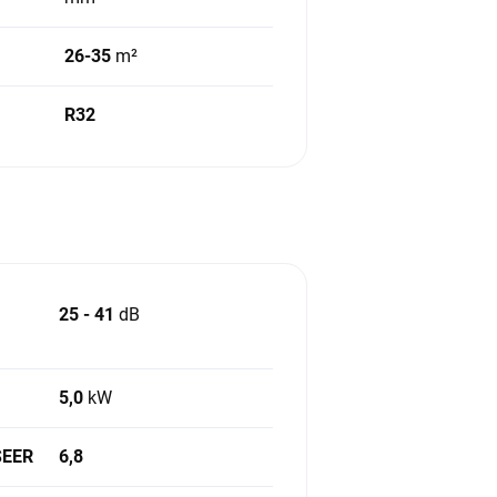
26-35
m²
R32
25 - 41
dB
5,0
kW
 SEER
6,8