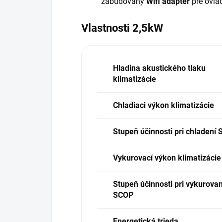
zabudovaný
Wifi adaptér
pre ovlá
Vlastnosti 2,5kW
Hladina akustického tlaku
klimatizácie
Chladiaci výkon klimatizácie
Stupeň účinnosti pri chladení
Vykurovací výkon klimatizácie
Stupeň účinnosti pri vykurovan
SCOP
Energetická trieda