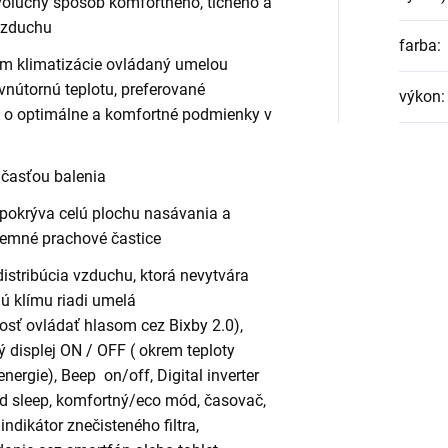
volučný spôsob komfortného, tichého a
vzduchu
farba
:
im klimatizácie ovládaný umelou
 vnútornú teplotu, preferované
výkon
:
á o optimálne a komfortné podmienky v
účasťou balenia
-pokrýva celú plochu nasávania a
jemné prachové častice
distribúcia vzduchu, ktorá nevytvára
nú klímu riadi umelá
sť ovládať hlasom cez Bixby 2.0),
 displej ON / OFF ( okrem teploty
energie), Beep on/off, Digital inverter
d sleep, komfortný/eco mód, časovač,
indikátor znečisteného filtra,