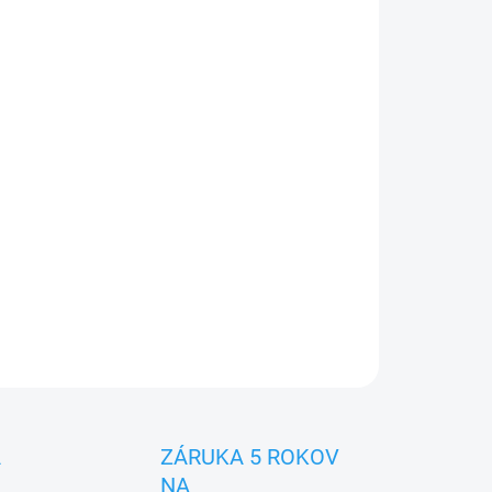
Pridať do košíka
rt Wifi, Wind-Free technológia, 4-cestné prúdenie
a pomocou umelej inteligencie
OPÝTAŤ SA
A
ZÁRUKA 5 ROKOV
NA