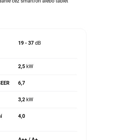
danie cez smartfón alebo tablet
19 - 37
dB
2,5
kW
 SEER
6,7
3,2
kW
í
4,0
A++ / A+