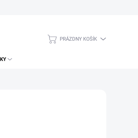
PRÁZDNY KOŠÍK
NÁKUPNÝ
KOŠÍK
KY
950