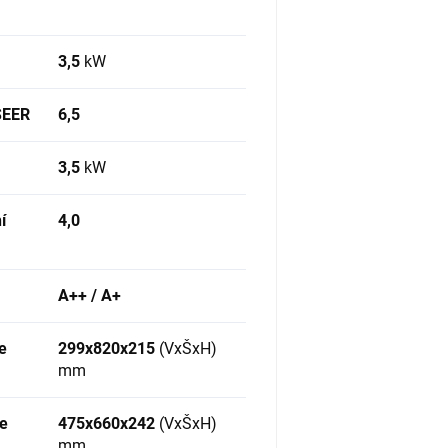
3,5
kW
 SEER
6,5
3,5
kW
í
4,0
A++ / A+
e
299x820x215
(VxŠxH)
mm
ie
475x660x242
(VxŠxH)
mm