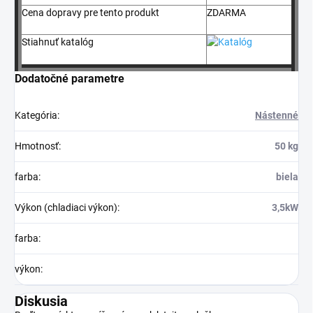
Cena dopravy pre tento produkt
ZDARMA
Stiahnuť katalóg
Dodatočné parametre
Kategória
:
Nástenné
Hmotnosť
:
50 kg
farba
:
biela
Výkon (chladiaci výkon)
:
3,5kW
farba
:
výkon
:
Diskusia