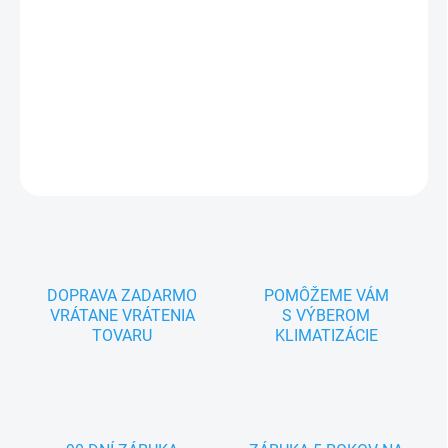
3,50 / 3,50 kW, 3ročná záruka, Inverter, 3 smerné prúdenie
vzduchu, Smart Wifi, Turbo režim, Nočný režim, Samočistenie,
Kontrola vlhkosti vzduchu, Režim Eco
DETAILNÉ INFORMÁCIE
OPÝTAŤ SA
DOPRAVA ZADARMO
POMÔŽEME VÁM
VRÁTANE VRÁTENIA
S VÝBEROM
TOVARU
KLIMATIZÁCIE