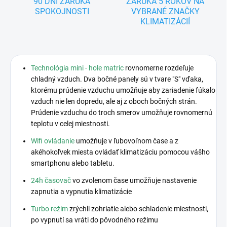
90 DNÍ ZÁRUKA
ZÁRUKA 5 ROKOV NA
SPOKOJNOSTI
VYBRANÉ ZNAČKY
KLIMATIZÁCIÍ
Technológia mini - hole matric
rovnomerne rozdeľuje
chladný vzduch. Dva bočné panely sú v tvare "S" vďaka,
ktorému prúdenie vzduchu umožňuje aby zariadenie fúkalo
vzduch nie len dopredu, ale aj z oboch bočných strán.
Prúdenie vzduchu do troch smerov umožňuje rovnomernú
teplotu v celej miestnosti.
Wifi ovládanie
umožňuje v ľubovoľnom čase a z
akéhokoľvek miesta ovládať klimatizáciu pomocou vášho
smartphonu alebo tabletu.
24h časovač
vo zvolenom čase umožňuje nastavenie
zapnutia a vypnutia klimatizácie
Turbo režim
zrýchli zohriatie alebo schladenie miestnosti,
po vypnutí sa
vráti do pôvodného režimu