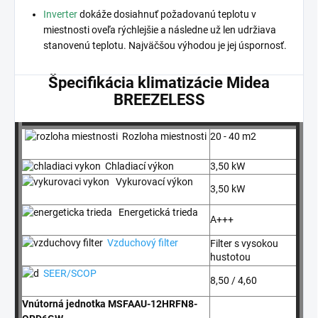
Inverter
dokáže dosiahnuť požadovanú teplotu v
miestnosti oveľa rýchlejšie a následne už len udržiava
stanovenú teplotu. Najväčšou výhodou je jej úspornosť.
Špecifikácia klimatizácie Midea
BREEZELESS
Rozloha miestnosti
20 - 40 m2
Chladiací výkon
3,50 kW
Vykurovací výkon
3,50 kW
Energetická trieda
A+++
Vzduchový filter
Filter s vysokou
hustotou
SEER/SCOP
8,50 / 4,60
Vnútorná jednotka MSFAAU-12HRFN8-