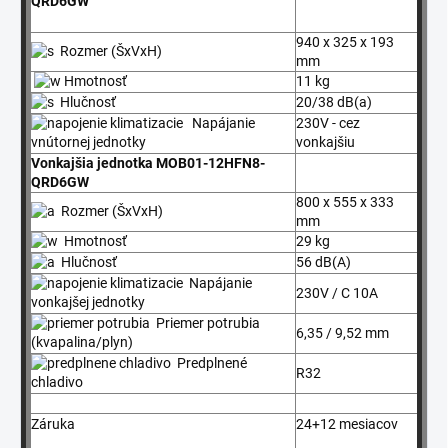
QRD6GW
940 x 325 x 193
Rozmer (ŠxVxH)
mm
Hmotnosť
11 kg
Hlučnosť
20/38 dB(a)
Napájanie
230V - cez
vonkajšiu
vnútornej jednotky
Vonkajšia jednotka MOB01-12HFN8-
QRD6GW
800 x 555 x 333
Rozmer (ŠxVxH)
mm
Hmotnosť
29 kg
Hlučnosť
56 dB(A)
Napájanie
230V / C 10A
vonkajšej jednotky
Priemer potrubia
6,35 / 9,52 mm
(kvapalina/plyn)
Predplnené
R32
chladivo
Záruka
24+12 mesiacov