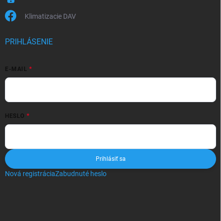
Klimatizacie DAV
PRIHLÁSENIE
E-MAIL
HESLO
Prihlásiť sa
Nová registrácia
Zabudnuté heslo