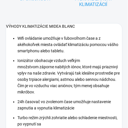
KLIMATIZÁCIÍ
VÝHODY KLIMATIZÁCIE MIDEA BLANC
Wifi ovládanie umožňuje v ľubovoľnom čase a z
akéhokoľvek miesta ovládať klimatizáciu pomocou vášho
smartphonu alebo tabletu.
Ionizátor
obohacuje
vzduch
veľkým
množstvom
záporne
nabitých
iónov
, ktoré majú
priaznivý
vplyv
na naše
zdravie.
Vytvárajú tak ideálne prostredie pre
osoby trpiace alergiami, astmou alebo sennou nádchou.
Čím je vo vzduchu viac aniónov, tým menej obsahuje
mikróbov.
24h časovač vo zvolenom čase umožňuje nastavenie
zapnutia a vypnutia klimatizácie
Turbo režim zrýchli zohriatie alebo schladenie miestnosti,
po vypnutí sa