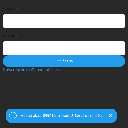
E-MAIL
HESLO
Prihlásiť sa
Nová registrácia
Zabudnuté heslo
Copyright 2026
Davklimatizácie
. Všetky práva vyhradené.
Májová akcia: 599€ klimatizácia 3,5kw aj s montážou
Vytvoril Shoptet