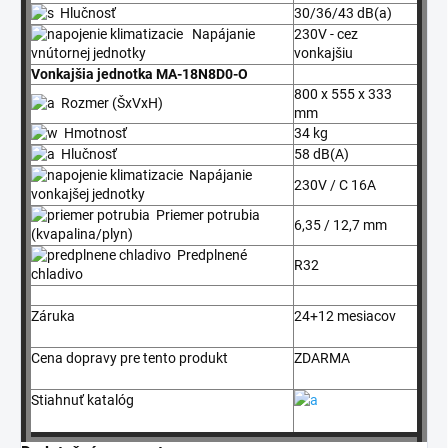
Hlučnosť
30/36/43 dB(a)
Napájanie
230V - cez
vonkajšiu
vnútornej jednotky
Vonkajšia jednotka MA-18N8D0-O
800 x 555 x 333
Rozmer (ŠxVxH)
mm
Hmotnosť
34 kg
Hlučnosť
58 dB(A)
Napájanie
230V / C 16A
vonkajšej jednotky
Priemer potrubia
6,35 / 12,7 mm
(kvapalina/plyn)
Predplnené
R32
chladivo
Záruka
24+12 mesiacov
Cena dopravy pre tento produkt
ZDARMA
Stiahnuť katalóg