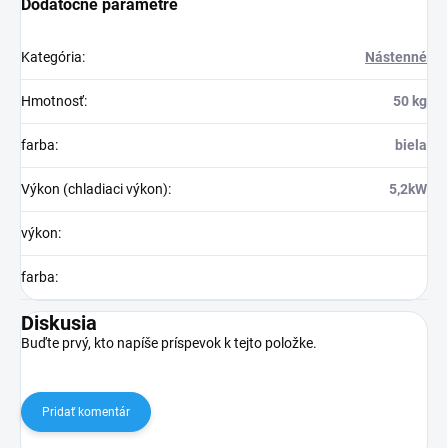
Dodatočné parametre
Kategória
:
Nástenné
Hmotnosť
:
50 kg
farba
:
biela
Výkon (chladiaci výkon)
:
5,2kW
výkon
:
farba
:
Diskusia
Buďte prvý, kto napíše príspevok k tejto položke.
Pridať komentár