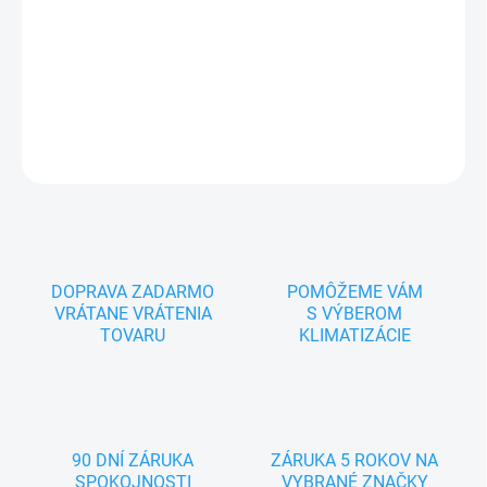
5,20 / 5,50 kW, 3ročná záruka, Prúdenie vzduchu do 4 smerov,
Ionizátor - antibakteríálny filter, Zabudované Wifi ovládanie,
Samočistenie, Odvlhčovanie
DETAILNÉ INFORMÁCIE
OPÝTAŤ SA
DOPRAVA ZADARMO
POMÔŽEME VÁM
VRÁTANE VRÁTENIA
S VÝBEROM
TOVARU
KLIMATIZÁCIE
90 DNÍ ZÁRUKA
ZÁRUKA 5 ROKOV NA
SPOKOJNOSTI
VYBRANÉ ZNAČKY