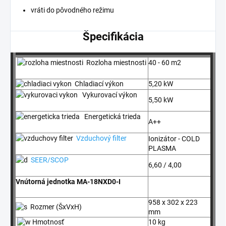
vráti do pôvodného režimu
Špecifikácia
Rozloha miestnosti
40 - 60 m2
Chladiací výkon
5,20 kW
Vykurovací výkon
5,50 kW
Energetická trieda
A++
Vzduchový filter
Ionizátor - COLD
PLASMA
SEER/SCOP
6,60 / 4,00
Vnútorná jednotka MA-18NXD0-I
958 x 302 x 223
Rozmer (ŠxVxH)
mm
Hmotnosť
10 kg