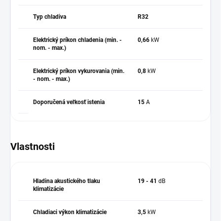
Typ chladiva
R32
Elektrický príkon chladenia (min. -
0,66
kW
nom. - max.)
Elektrický príkon vykurovania (min.
0,8
kW
- nom. - max.)
Doporučená veľkosť istenia
15
A
Vlastnosti
Hladina akustického tlaku
19 - 41
dB
klimatizácie
Chladiaci výkon klimatizácie
3,5
kW