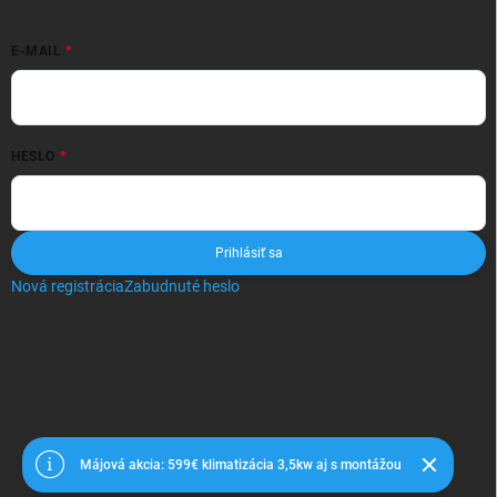
E-MAIL
HESLO
Prihlásiť sa
Nová registrácia
Zabudnuté heslo
Copyright 2026
Davklimatizácie
. Všetky práva vyhradené.
Májová akcia: 599€ klimatizácia 3,5kw aj s montážou
Vytvoril Shoptet