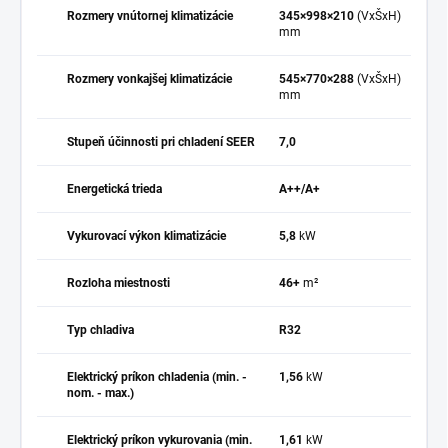
Rozmery vnútornej klimatizácie
345×998×210
(VxŠxH)
mm
Rozmery vonkajšej klimatizácie
545×770×288
(VxŠxH)
mm
Stupeň účinnosti pri chladení SEER
7,0
Energetická trieda
A++/A+
Vykurovací výkon klimatizácie
5,8
kW
Rozloha miestnosti
46+
m²
Typ chladiva
R32
Elektrický príkon chladenia (min. -
1,56
kW
nom. - max.)
Elektrický príkon vykurovania (min.
1,61
kW