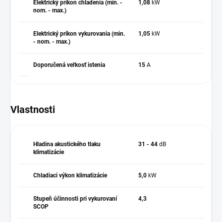
Elektrický príkon chladenia (min. -
1,08
kW
nom. - max.)
Elektrický príkon vykurovania (min.
1,05
kW
- nom. - max.)
Doporučená veľkosť istenia
15
A
Vlastnosti
Hladina akustického tlaku
31 - 44
dB
klimatizácie
Chladiaci výkon klimatizácie
5,0
kW
Stupeň účinnosti pri vykurovaní
4,3
SCOP