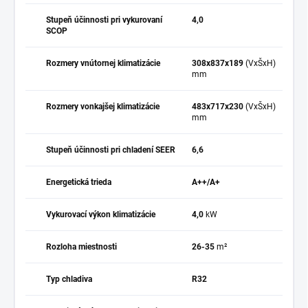
Stupeň účinnosti pri vykurovaní
4,0
SCOP
Rozmery vnútornej klimatizácie
308x837x189
(VxŠxH)
mm
Rozmery vonkajšej klimatizácie
483x717x230
(VxŠxH)
mm
Stupeň účinnosti pri chladení SEER
6,6
Energetická trieda
A++/A+
Vykurovací výkon klimatizácie
4,0
kW
Rozloha miestnosti
26-35
m²
Typ chladiva
R32