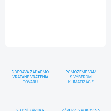
Wifi modul, Duálny Invertor, Chladivo R32, Energetická trieda A++,
dvojitý ochranný filter, automatické čistenie, komfortný vzduch, 4 -
cestný Swing
DETAILNÉ INFORMÁCIE
OPÝTAŤ SA
DOPRAVA ZADARMO
POMÔŽEME VÁM
VRÁTANE VRÁTENIA
S VÝBEROM
TOVARU
KLIMATIZÁCIE
90 DNÍ ZÁRUKA
ZÁRUKA 5 ROKOV NA