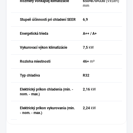
Rozmery vonkajšej klimatizácie
650×870×330
(VxŠxH)
mm
Stupeň účinnosti pri chladení SEER
6,9
Energetická trieda
A++ / A+
Vykurovací výkon klimatizácie
7,5
kW
Rozloha miestnosti
46+
m²
Typ chladiva
R32
Elektrický príkon chladenia (min. -
2,16
kW
nom. - max.)
Elektrický príkon vykurovania (min.
2,24
kW
- nom. - max.)