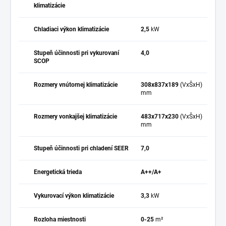
klimatizácie
Chladiaci výkon klimatizácie
2,5
kW
Stupeň účinnosti pri vykurovaní
4,0
SCOP
Rozmery vnútornej klimatizácie
308x837x189
(VxŠxH)
mm
Rozmery vonkajšej klimatizácie
483x717x230
(VxŠxH)
mm
Stupeň účinnosti pri chladení SEER
7,0
Energetická trieda
A++/A+
Vykurovací výkon klimatizácie
3,3
kW
Rozloha miestnosti
0-25
m²