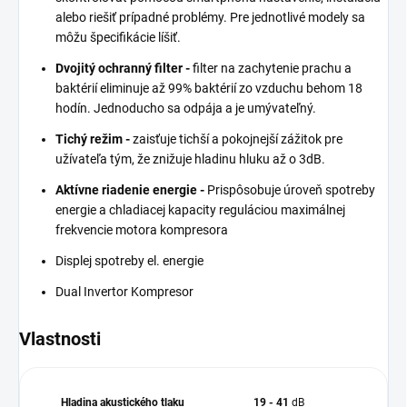
alebo riešiť prípadné problémy. Pre jednotlivé modely sa
môžu špecifikácie líšiť.
Dvojitý ochranný filter -
filter na zachytenie prachu a
baktérií eliminuje až 99% baktérií zo vzduchu behom 18
hodín. Jednoducho sa odpája a je umývateľný.
Tichý režim -
zaisťuje tichší a pokojnejší zážitok pre
užívateľa tým, že znižuje hladinu hluku až o 3dB.
Aktívne riadenie energie -
Prispôsobuje úroveň spotreby
energie a chladiacej kapacity reguláciou maximálnej
frekvencie motora kompresora
Displej spotreby el. energie
Dual Invertor Kompresor
Vlastnosti
Hladina akustického tlaku
19 - 41
dB