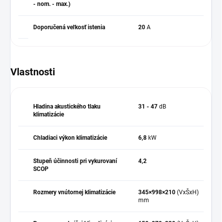
- nom. - max.)
Doporučená veľkosť istenia
20
A
Vlastnosti
Hladina akustického tlaku
31 - 47
dB
klimatizácie
Chladiaci výkon klimatizácie
6,8
kW
Stupeň účinnosti pri vykurovaní
4,2
SCOP
Rozmery vnútornej klimatizácie
345×998×210
(VxŠxH)
mm