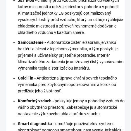
JET Mód -
chladný prúd vzduchu prichádza do všetkých
kútov miestnosti a udržuje priestor v pohode a v pohodlí.
Klimatizačné jednotky LG poskytujú optimalizovaný
vysokorýchlostný prúd vzduchu, ktorý umožňuje rýchlejšie
chladenie miestnosti a zároveň rovnomerné dodávanie
chladného vzduchu v každom smere.
Samočistenie -
Automatické čistenie zabraňuje vzniku
baktérií a plesní v tepelnom výmenníku, a tým poskytuje
príjemné a užívateľsky prijateľné prostredie. Interiér
klimatizačného zariadenia je udržovaný čistý vysušovaním
výmenníka tepla a sterilizáciou interiéru.
Gold Fin -
Antikorózna úprava chráni povrch tepelného
výmenníka pred zbytočným opotrebovaním a koróziou
predlžuje jeho životnosť.
Komfortný vzduch -
poskytuje jemný a pohodlný vzduch do
vášho obytného priestoru. Zabezpečuje ju automatické
nastavenie výfukového uhla a prúdu vzduchu.
Smart diagnostika -
umožňuje používateľovi systému
skontrolovať pomocou smartphonu nastavenie, inštaláciu