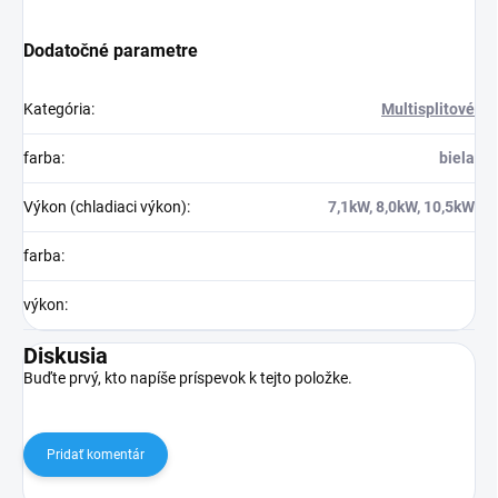
Dodatočné parametre
Kategória
:
Multisplitové
farba
:
biela
Výkon (chladiaci výkon)
:
7,1kW, 8,0kW, 10,5kW
farba
:
výkon
:
Diskusia
Buďte prvý, kto napíše príspevok k tejto položke.
Pridať komentár