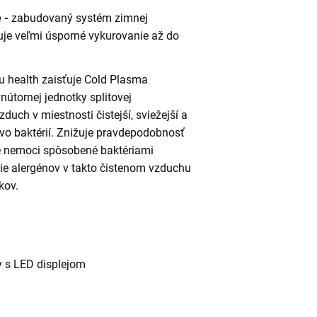
e -
zabudovaný systém zimnej
je veľmi úsporné vykurovanie až do
u health zaisťuje Cold Plasma
vnútornej jednotky splitovej
zduch v miestnosti čistejší, sviežejší a
 baktérií. Znižuje pravdepodobnosť
é nemoci spôsobené baktériami
e alergénov v takto čistenom vzduchu
kov.
y s LED displejom