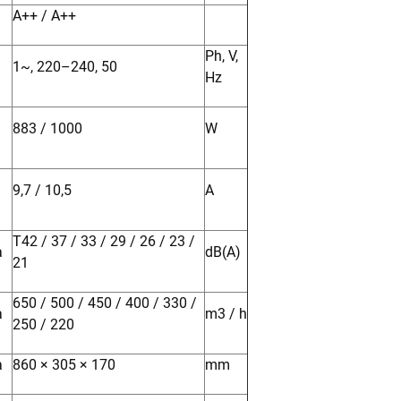
A++ / A++
Ph, V,
1~, 220–240, 50
Hz
883 / 1000
W
9,7 / 10,5
A
T42 / 37 / 33 / 29 / 26 / 23 /
a
dB(A)
21
650 / 500 / 450 / 400 / 330 /
a
m3 / h
250 / 220
a
860 × 305 × 170
mm