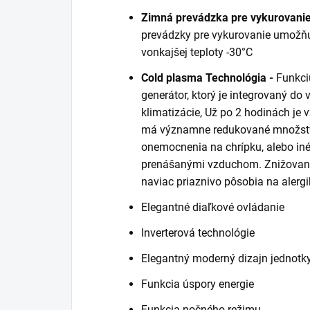
Zimná prevádzka pre vykurovani
prevádzky pre vykurovanie umožňu
vonkajšej teploty -30°C
Cold plasma Technológia -
Funkci
generátor, ktorý je integrovaný do 
klimatizácie, Už po 2 hodinách je v
má významne redukované množstvo
onemocnenia na chrípku, alebo in
prenášanými vzduchom. Znižovani
naviac priaznivo pôsobia na alergi
Elegantné diaľkové ovládanie
Inverterová technológie
Elegantný moderný dizajn jednotk
Funkcia úspory energie
Funkcia nočného režimu