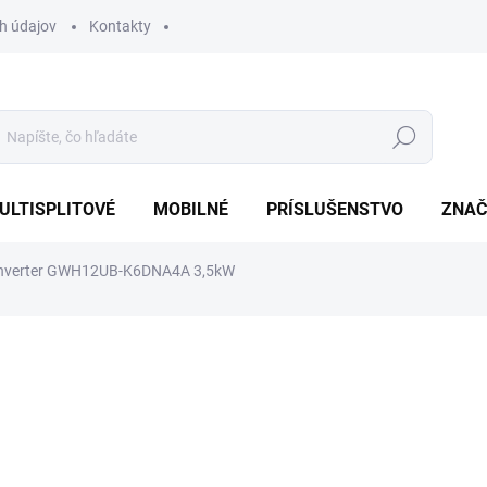
h údajov
Kontakty
Hľadať
ULTISPLITOVÉ
MOBILNÉ
PRÍSLUŠENSTVO
ZNAČ
Inverter GWH12UB-K6DNA4A 3,5kW
od €1 599
od
€
Jednotková
ZVOĽTE VARIANT
cena:
VARIANT