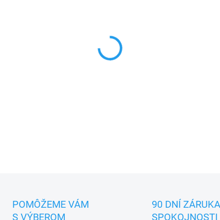
−
+
3,50 / 3,60 kW, Energetická t
Cold plasma generátor, Pries
DETAILNÉ INFORMÁCIE
POMÔŽEME VÁM
90 DNÍ ZÁRUK
S VÝBEROM
SPOKOJNOSTI