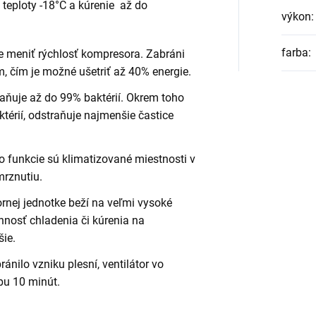
 teploty -18°C a kúrenie až do
výkon
:
farba
:
 meniť rýchlosť kompresora. Zabráni
 čím je možné ušetriť až 40% energie.
aňuje až do 99% baktérií. Okrem toho
térií,
odstraňuje najmenšie častice
 funkcie sú klimatizované miestnosti v
rznutiu.
ornej jednotke beží na veľmi vysoké
nnosť chladenia či kúrenia na
šie.
ránilo vzniku plesní, ventilátor vo
bu 10 minút.