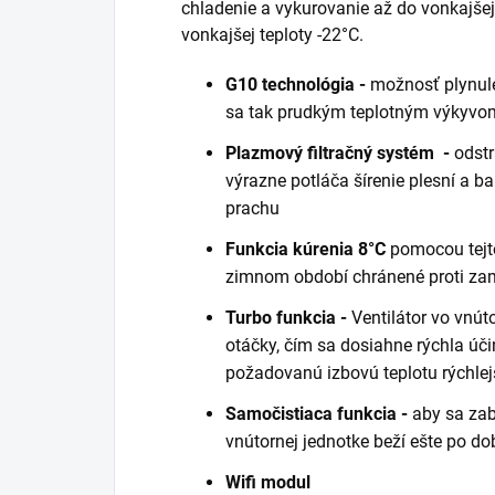
chladenie a vykurovanie až do vonkajšej
vonkajšej teploty -22°C.
G10 technológia -
možnosť plynule
sa tak prudkým teplotným výkyvom,
Plazmový filtračný systém -
odstr
výrazne potláča šírenie plesní a bak
prachu
Funkcia kúrenia 8°C
pomocou tejto
zimnom období chránené proti zam
Turbo funkcia -
Ventilátor vo vnút
otáčky, čím sa dosiahne rýchla úči
požadovanú izbovú teplotu rýchlej
Samočistiaca funkcia -
aby sa zab
vnútornej jednotke beží ešte po do
Wifi modul