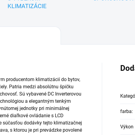
KLIMATIZÁCIE
Dod
m producentom klimatizácií do bytov,
ely. Patria medzi absolútnu špičku
chovosť. Sú vybavené DC Inverterovou
Kategó
technológiou a elegantným tenkým
nútornej jednotky pri minimálnej
farba
:
derné diaľkové ovládanie s LCD
je súčasťou dodávky tejto klimatizačnej
Výkon 
ava, s ktorou je pri prevádzke povolené