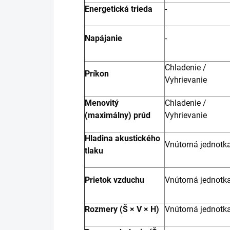
Energetická trieda
-
Napájanie
-
Chladenie /
Príkon
Vyhrievanie
Menovitý
Chladenie /
(maximálny) prúd
Vyhrievanie
Hladina akustického
Vnútorná jednotk
tlaku
Prietok vzduchu
Vnútorná jednotk
Rozmery (Š × V × H)
Vnútorná jednotk