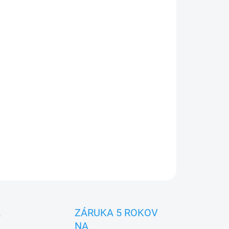
Pridať do košíka
rieda A++/ A+, 7 stupňov rýchlosti, Wifi modul,
torový 3D výstup vzduchu, Funkcia " I FEEL"
OPÝTAŤ SA
A
ZÁRUKA 5 ROKOV
NA