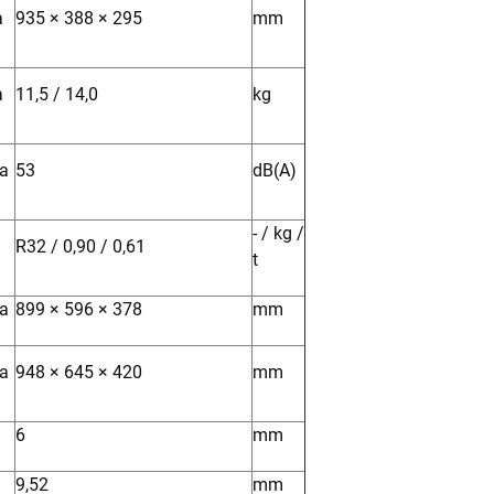
a
935 × 388 × 295
mm
a
11,5 / 14,0
kg
ka
53
dB(A)
- / kg /
R32 / 0,90 / 0,61
t
ka
899 × 596 × 378
mm
ka
948 × 645 × 420
mm
6
mm
9,52
mm