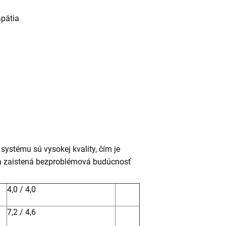
apätia
ystému sú vysokej kvality, čím je
a zaistená bezproblémová budúcnosť
4,0 / 4,0
7,2 / 4,6