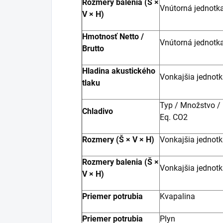
Rozmery balenia (Š ×
Vnútorná jednotk
V × H)
Hmotnosť Netto /
Vnútorná jednotk
Brutto
Hladina akustického
Vonkajšia jednot
tlaku
Typ / Množstvo /
Chladivo
Eq. CO2
Rozmery (Š × V × H)
Vonkajšia jednot
Rozmery balenia (Š ×
Vonkajšia jednot
V × H)
Priemer potrubia
Kvapalina
Priemer potrubia
Plyn